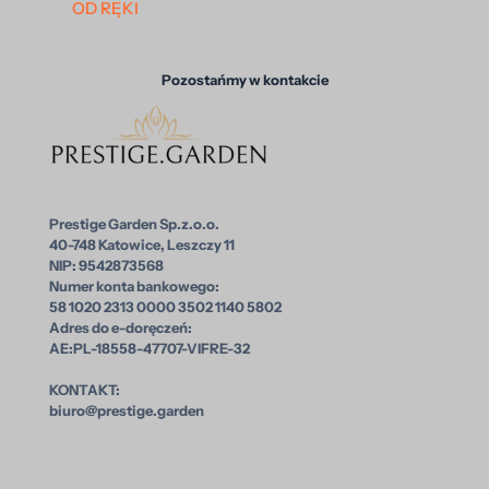
OD RĘKI
Pozostańmy w kontakcie
Prestige Garden Sp.z.o.o.
40-748 Katowice, Leszczy 11
NIP: 9542873568
Numer konta bankowego:
58 1020 2313 0000 3502 1140 5802
Adres do e-doręczeń:
AE:PL-18558-47707-VIFRE-32
KONTAKT:
biuro@prestige.garden