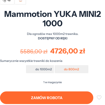
Mammotion YUKA MINI2
1000
Dla ogrodów max 1000m2 trawnika.
DOSTĘPNY OD RĘKI
Pierwotna
Aktua
4726,00
zł
5586,00
zł
cena
cena
Sumarycznie wszystkie trawniki do koszenia
wynosiła:
wynos
do 1000m2
do 800m2
5586,00 zł.
4726,0
1 w magazynie
ZAMÓW ROBOTA