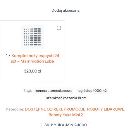
Dodaj akcesoria
Komplet
noży
tnących
24
szt
1
×
Komplet noży tnących 24
–
szt – Mammotion Luba
Mammotion
Luba
329,00
zł
Tagi:
kamera stereoskopowa
ogród do 1000m2
szerokość koszenia 19 cm
Kategorie:
DOSTĘPNE OD RĘKI
,
PROMOCJE
,
ROBOTY LIDAROWE
,
Roboty Yuka Mini 2
SKU:
YUKA-MINI2-1000