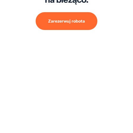
Zarezerwuj robota
Rozpoznajesz
to miejsce a Yuka Mini2 tak !