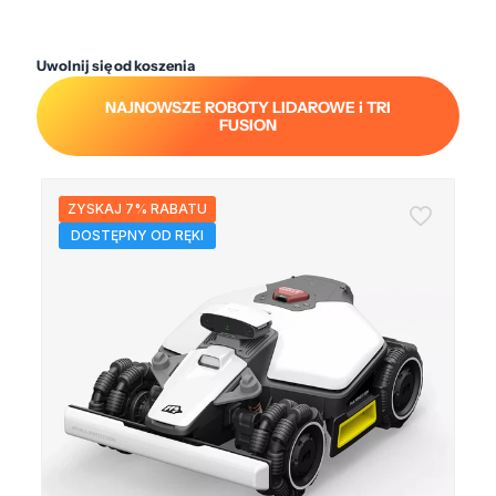
Uwolnij się od koszenia
NAJNOWSZE ROBOTY LIDAROWE i TRI
FUSION
ZYSKAJ 7% RABATU
DOSTĘPNY OD RĘKI