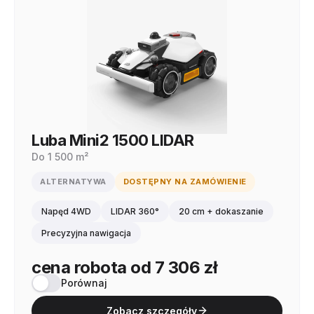
Luba Mini2 1500 LIDAR
Do 1 500 m²
ALTERNATYWA
DOSTĘPNY NA ZAMÓWIENIE
Napęd 4WD
LIDAR 360°
20 cm + dokaszanie
Precyzyjna nawigacja
cena robota od 7 306 zł
Porównaj
Zobacz szczegóły