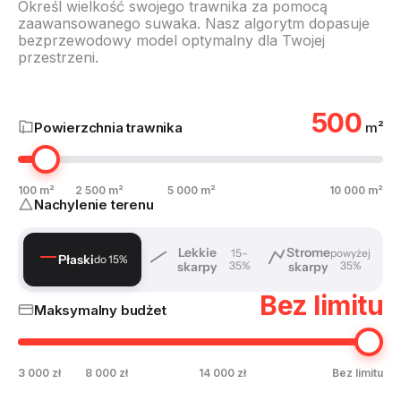
Określ wielkość swojego trawnika za pomocą
zaawansowanego suwaka. Nasz algorytm dopasuje
bezprzewodowy model optymalny dla Twojej
przestrzeni.
500
Powierzchnia trawnika
m²
100 m²
2 500 m²
5 000 m²
10 000 m²
Nachylenie terenu
Lekkie
Strome
15–
powyżej
Płaski
do 15%
skarpy
35%
skarpy
35%
Bez limitu
Maksymalny budżet
3 000 zł
8 000 zł
14 000 zł
Bez limitu