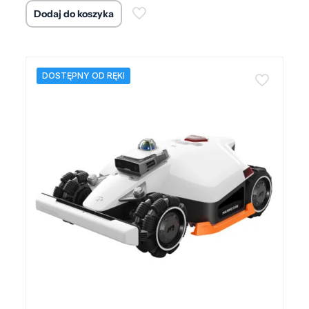
cena
cena
Dodaj do koszyka
wynosiła:
wynosi:
5586,00 zł.
4726,00 zł.
DOSTĘPNY OD RĘKI