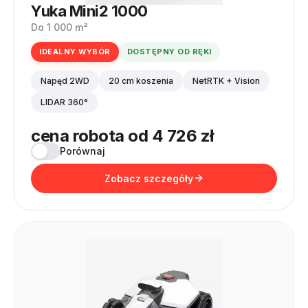
Yuka Mini2 1000
Do 1 000 m²
IDEALNY WYBÓR
DOSTĘPNY OD RĘKI
Napęd 2WD
20 cm koszenia
NetRTK + Vision
LIDAR 360°
cena robota od 4 726 zł
Porównaj
Zobacz szczegóły