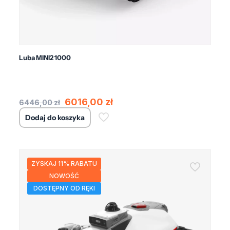
Luba MINI2 1000
Dla ogrodów max 1000m2 trawnika
DOSTĘPNY OD RĘKI
Pierwotna
Aktualna
6016,00
zł
6446,00
zł
cena
cena
Dodaj do koszyka
wynosiła:
wynosi:
6446,00 zł.
6016,00 zł.
ZYSKAJ 11% RABATU
NOWOŚĆ
DOSTĘPNY OD RĘKI