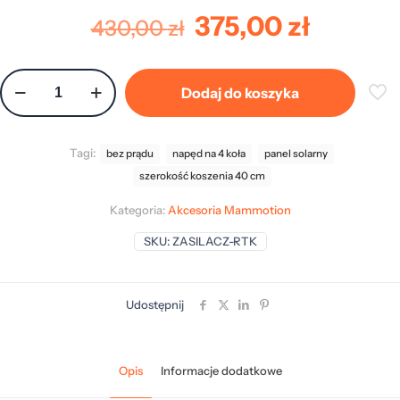
Pierwotna
Aktual
375,00
zł
430,00
zł
cena
cena
wynosiła:
wynosi
ilość
Dodaj do koszyka
Zasilacz
430,00 zł.
375,00 
stacji
referencyjnej
RTK
Tagi:
bez prądu
napęd na 4 koła
panel solarny
Luba
szerokość koszenia 40 cm
Kategoria:
Akcesoria Mammotion
SKU:
ZASILACZ-RTK
Udostępnij
Opis
Informacje dodatkowe