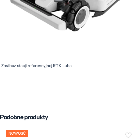
Zasilacz stacji referencyjnej RTK Luba
Waga
1 kg
Wymiary
20 × 10 × 10 cm
Podobne produkty
Producent
Mammotion
NOWOŚĆ