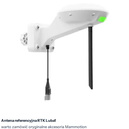
Antena referencyjna RTK Luba1
warto zamówić oryginalne akcesoria Mammotion