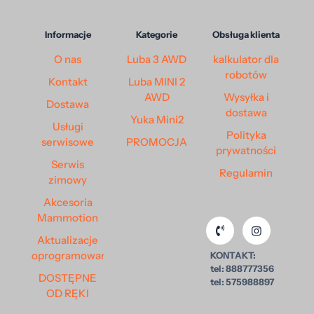
Informacje
Kategorie
Obsługa klienta
O nas
Luba 3 AWD
kalkulator dla
robotów
Kontakt
Luba MINI 2
AWD
Wysyłka i
Dostawa
dostawa
Yuka Mini2
Usługi
Polityka
serwisowe
PROMOCJA
prywatności
Serwis
Regulamin
zimowy
Akcesoria
Mammotion
Aktualizacje
oprogramowania
KONTAKT:
tel: 888777356
DOSTĘPNE
tel: 575988897
OD RĘKI