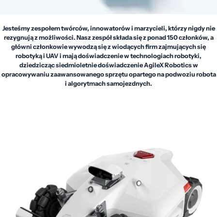
Jesteśmy zespołem twórców, innowatorów i marzycieli, którzy nigdy nie
rezygnują z możliwości. Nasz zespół składa się z ponad 150 członków, a
główni członkowie wywodzą się z wiodących firm zajmujących się
robotyką i UAV i mają doświadczenie w technologiach robotyki,
dziedzicząc siedmioletnie doświadczenie AgileX Robotics w
opracowywaniu zaawansowanego sprzętu opartego na podwoziu robota
i algorytmach samojezdnych.